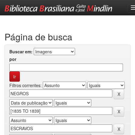
Skip
navigation
Página de busca
Buscar em:
por
Filtros correntes: