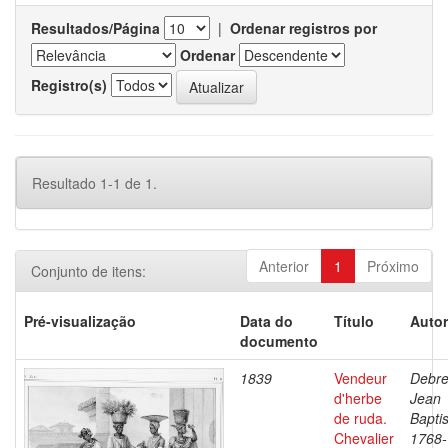
Resultados/Página
|
Ordenar registros por
Ordenar
Registro(s)
Resultado 1-1 de 1.
Anterior
1
Próximo
Conjunto de itens:
Pré-visualização
Data do
Título
Autor
documento
1839
Vendeur
Debre
d'herbe
Jean
de ruda.
Baptis
Chevalier
1768-