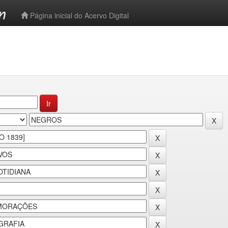
-->
Página inicial do Acervo Digital