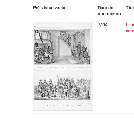
Pré-visualização
Data do
Títu
documento
1839
Le d
cour