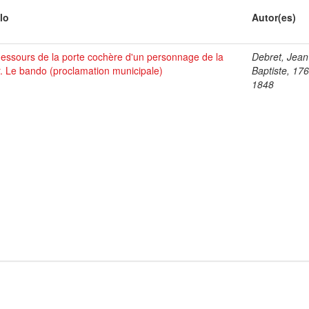
lo
Autor(es)
essours de la porte cochère d'un personnage de la
Debret, Jean
. Le bando (proclamation municipale)
Baptiste, 17
1848