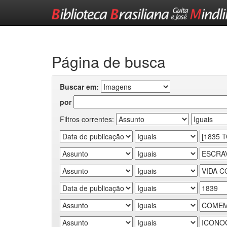
Skip
navigation
Página de busca
Buscar em:
por
Filtros correntes: