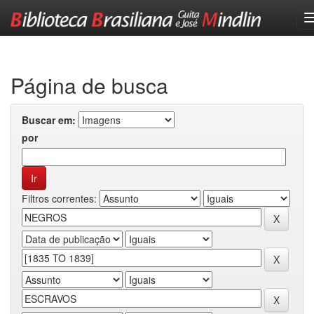
Skip
navigation
Página de busca
Buscar em:
por
Filtros correntes: