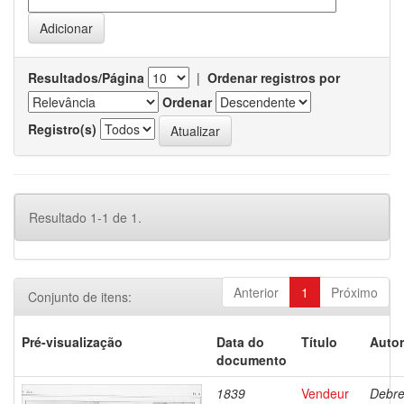
Resultados/Página
|
Ordenar registros por
Ordenar
Registro(s)
Resultado 1-1 de 1.
Anterior
1
Próximo
Conjunto de itens:
Pré-visualização
Data do
Título
Autor
documento
1839
Vendeur
Debre