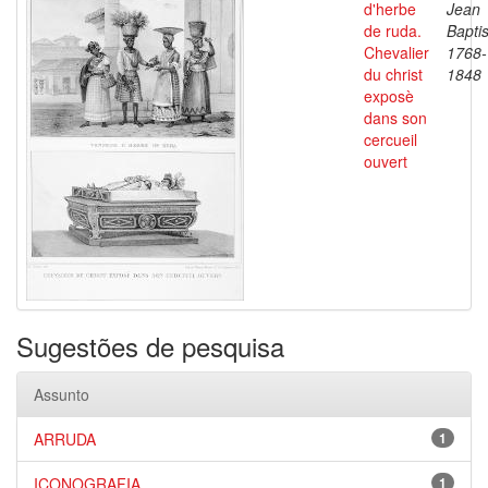
d'herbe
Jean
de ruda.
Baptis
Chevalier
1768-
du christ
1848
exposè
dans son
cercueil
ouvert
Sugestões de pesquisa
Assunto
ARRUDA
1
ICONOGRAFIA
1