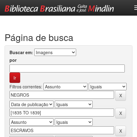
Skip
navigation
Página de busca
Buscar em:
por
Filtros correntes: