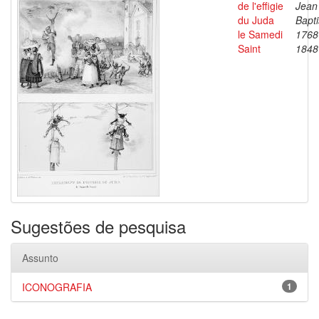
de l'effigie
Jean
du Juda
Bapti
le Samedi
1768
Saint
1848
Sugestões de pesquisa
Assunto
ICONOGRAFIA
1