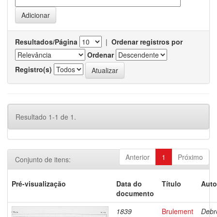
Resultados/Página
|
Ordenar registros por
Ordenar
Registro(s)
Resultado 1-1 de 1.
Anterior
1
Próximo
Conjunto de itens:
Pré-visualização
Data do
Título
Auto
documento
1839
Brulement
Debr