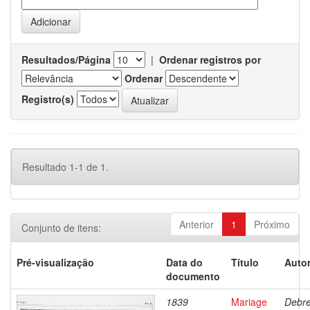
Resultados/Página
|
Ordenar registros por
Ordenar
Registro(s)
Resultado 1-1 de 1.
Anterior
1
Próximo
Conjunto de itens:
Pré-visualização
Data do
Título
Autor
documento
1839
Mariage
Debre