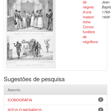
de
Jean
nègres
Baptis
d'une
1768-
maison
1848
riche.
Convoi
funèbre
de
négrillons
Sugestões de pesquisa
Assunto
ICONOGRAFIA
1
RITOS FUNERÁRIOS
1