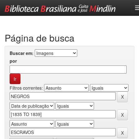
Skip
navigation
Página de busca
Buscar em:
por
Filtros correntes: