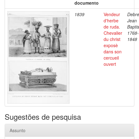
documento
1839
Vendeur
Debre
d'herbe
Jean
de ruda.
Baptis
Chevalier
1768-
du christ
1848
exposè
dans son
cercueil
ouvert
Sugestões de pesquisa
Assunto