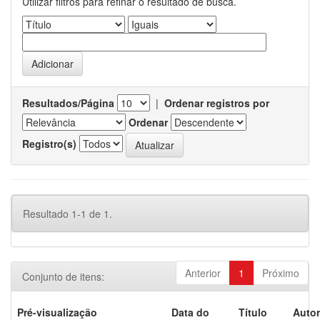
Utilizar filtros para refinar o resultado de busca.
Resultados/Página
|
Ordenar registros por
Ordenar
Registro(s)
Resultado 1-1 de 1.
Anterior
1
Próximo
Conjunto de itens:
Pré-visualização
Data do
Título
Autor