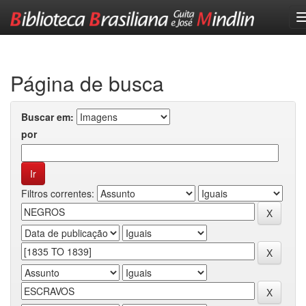
Skip
navigation
Página de busca
Buscar em:
por
Filtros correntes: