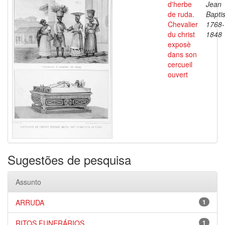
d'herbe
Jean
de ruda.
Baptis
Chevalier
1768-
du christ
1848
exposè
dans son
cercueil
ouvert
Sugestões de pesquisa
Assunto
ARRUDA
1
RITOS FUNERÁRIOS
1