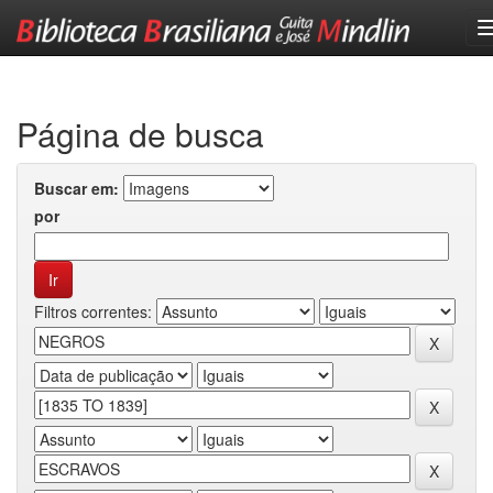
Skip
navigation
Página de busca
Buscar em:
por
Filtros correntes: