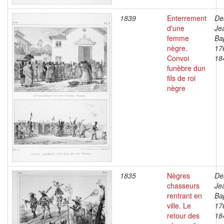
1839
Enterrement
De
d'une
Je
femme
Bap
nègre.
17
Convoi
18
funèbre dun
fils de roi
nègre
1835
Nègres
De
chasseurs
Je
rentrant en
Bap
ville. Le
17
retour des
18