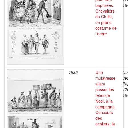
baptisées.
18
Chevaliers
du Christ,
en grand
costume de
l'ordre
1839
Une
De
mulatresse
Je
allant
Bap
passer les
17
fetês de
18
Nöel, à la
campagne.
Concours
des
ecoliers, la