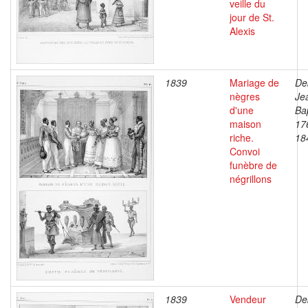
veille du
jour de St.
Alexis
1839
Mariage de
De
nègres
Je
d'une
Bap
maison
17
riche.
18
Convoi
funèbre de
négrillons
1839
Vendeur
De