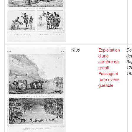
1835
Exploitation
De
d'une
Je
carrière de
Bap
granit.
17
Passage d
18
´une rivière
guéable