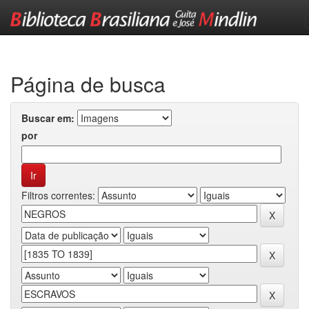
Skip
navigation
Página de busca
Buscar em:
por
Filtros correntes: