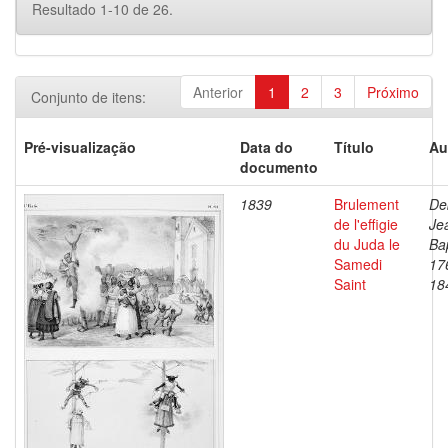
Resultado 1-10 de 26.
Anterior
1
2
3
Próximo
Conjunto de itens:
Pré-visualização
Data do
Título
Au
documento
1839
Brulement
De
de l'effigie
Je
du Juda le
Bap
Samedi
17
Saint
18