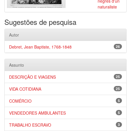
nègres d'un
naturaliste
Sugestões de pesquisa
Autor
Debret, Jean Baptiste, 1768-1848
26
Assunto
DESCRIÇÃO E VIAGENS
25
VIDA COTIDIANA
25
COMÉRCIO
5
VENDEDORES AMBULANTES
5
TRABALHO ESCRAVO
3