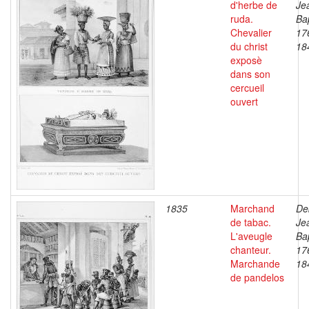
d'herbe de
Je
ruda.
Bap
Chevalier
17
du christ
18
exposè
dans son
cercueil
ouvert
1835
Marchand
De
de tabac.
Je
L'aveugle
Bap
chanteur.
17
Marchande
18
de pandelos