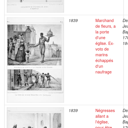
1839
Marchand
De
de fleurs, a
Je
la porte
Bap
d'une
17
église. Ex-
18
voto de
marins
échappés
d'un
naufrage
1839
Négresses
De
allant a
Je
l'église,
Bap
pour être
17