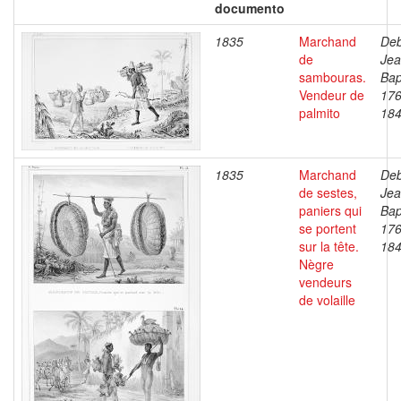
documento
1835
Marchand
Deb
de
Je
sambouras.
Bap
Vendeur de
176
palmito
18
1835
Marchand
Deb
de sestes,
Je
paniers qui
Bap
se portent
176
sur la tête.
18
Nègre
vendeurs
de volaille