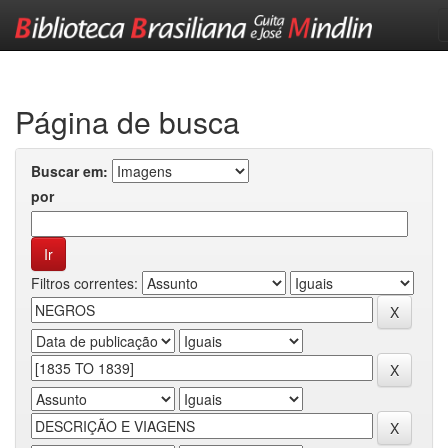
Skip
navigation
Página de busca
Buscar em:
por
Filtros correntes: