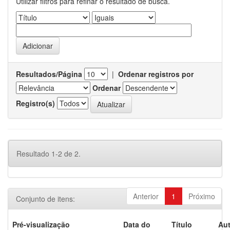
Utilizar filtros para refinar o resultado de busca.
Resultados/Página
|
Ordenar registros por
Ordenar
Registro(s)
Resultado 1-2 de 2.
Anterior
1
Próximo
Conjunto de itens:
Pré-visualização
Data do
Título
Aut