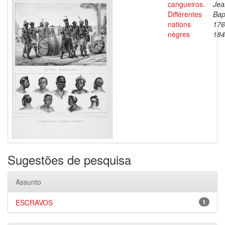
cangueiros.
Jea
Différentes
Bap
nations
176
nègres
184
Sugestões de pesquisa
Assunto
ESCRAVOS
1