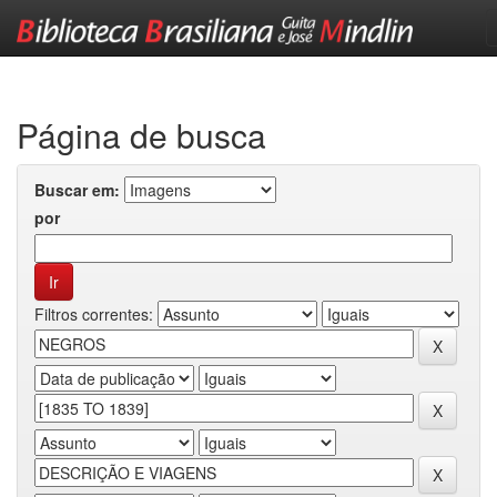
Skip
navigation
Página de busca
Buscar em:
por
Filtros correntes: