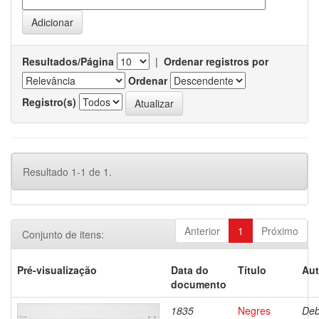
Resultados/Página
|
Ordenar registros por
Ordenar
Registro(s)
Resultado 1-1 de 1.
Anterior
1
Próximo
Conjunto de itens:
Pré-visualização
Data do
Título
Aut
documento
1835
Negres
Deb