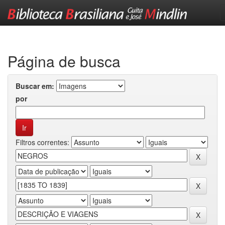
Skip
navigation
Página de busca
Buscar em:
por
Filtros correntes: