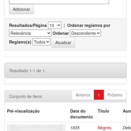
Resultados/Página
|
Ordenar registros por
Ordenar
Registro(s)
Resultado 1-1 de 1.
Anterior
1
Próximo
Conjunto de itens:
Pré-visualização
Data do
Título
Aut
documento
1835
Nègres,
Debr