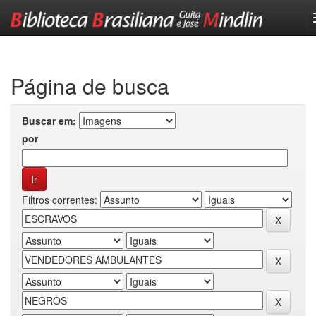
Skip
navigation
Página de busca
Buscar em:
por
Filtros correntes: