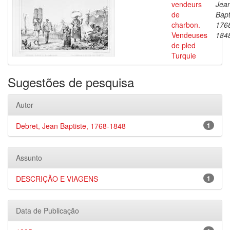
vendeurs
Jea
de
Bapt
charbon.
176
Vendeuses
184
de pled
Turquie
Sugestões de pesquisa
Autor
Debret, Jean Baptiste, 1768-1848
1
Assunto
DESCRIÇÃO E VIAGENS
1
Data de Publicação