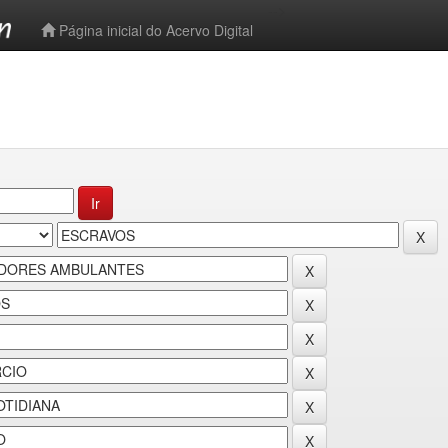
-->
Página inicial do Acervo Digital