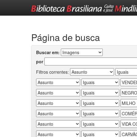
Skip
navigation
Página de busca
Buscar em:
por
Filtros correntes: