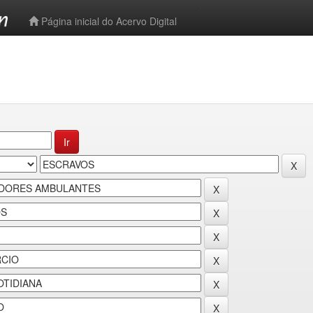
-->
Página inicial do Acervo Digital