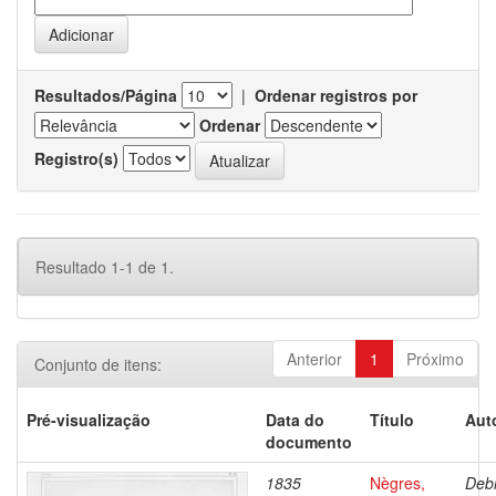
Resultados/Página
|
Ordenar registros por
Ordenar
Registro(s)
Resultado 1-1 de 1.
Anterior
1
Próximo
Conjunto de itens:
Pré-visualização
Data do
Título
Aut
documento
1835
Nègres,
Debr