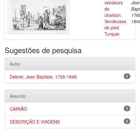
vendeurs
Jea
de
Bapt
charbon.
176
Vendeuses
184
de pled
Turquie
Sugestões de pesquisa
Autor
Debret, Jean Baptiste, 1768-1848
1
Assunto
CARVÃO
1
DESCRIÇÃO E VIAGENS
1