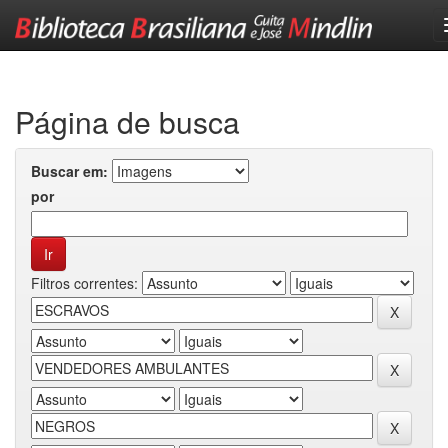
Skip
navigation
Página de busca
Buscar em:
por
Filtros correntes: