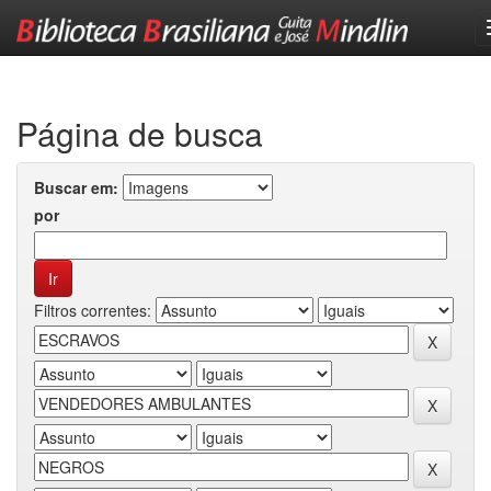
Skip
navigation
Página de busca
Buscar em:
por
Filtros correntes: