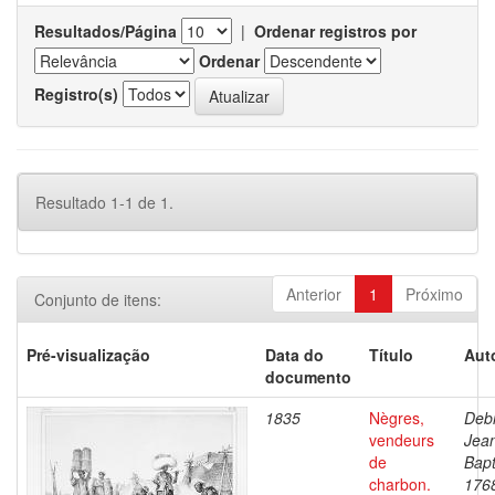
Resultados/Página
|
Ordenar registros por
Ordenar
Registro(s)
Resultado 1-1 de 1.
Anterior
1
Próximo
Conjunto de itens:
Pré-visualização
Data do
Título
Aut
documento
1835
Nègres,
Debr
vendeurs
Jea
de
Bapt
charbon.
176