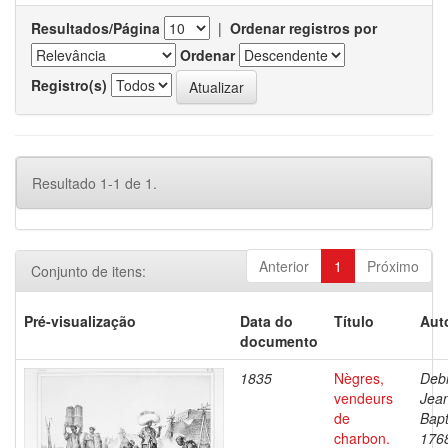
Resultados/Página
|
Ordenar registros por
Ordenar
Registro(s)
Resultado 1-1 de 1.
Anterior
1
Próximo
Conjunto de itens:
Pré-visualização
Data do
Título
Aut
documento
1835
Nègres,
Debr
vendeurs
Jea
de
Bapt
charbon.
176