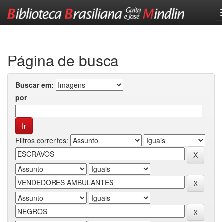
Skip
navigation
Página de busca
Buscar em:
por
Filtros correntes: