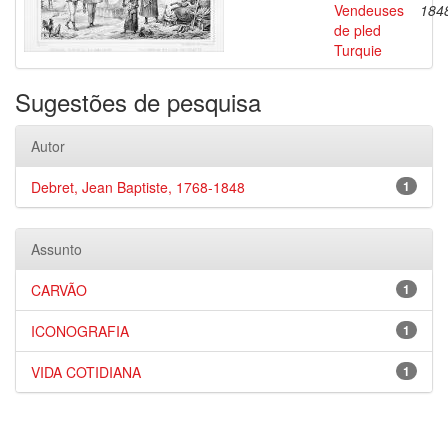
Vendeuses
184
de pled
Turquie
Sugestões de pesquisa
Autor
Debret, Jean Baptiste, 1768-1848
1
Assunto
CARVÃO
1
ICONOGRAFIA
1
VIDA COTIDIANA
1