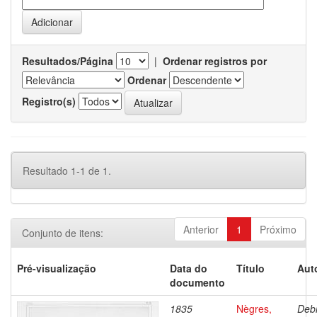
Resultados/Página
|
Ordenar registros por
Ordenar
Registro(s)
Resultado 1-1 de 1.
Anterior
1
Próximo
Conjunto de itens:
Pré-visualização
Data do
Título
Aut
documento
1835
Nègres,
Debr