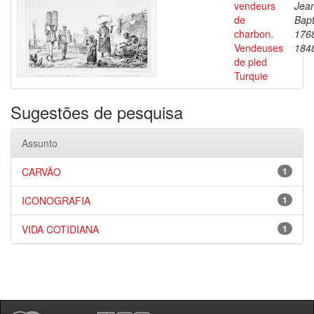
vendeurs
Jea
de
Bapt
charbon.
176
Vendeuses
184
de pled
Turquie
Sugestões de pesquisa
Assunto
CARVÃO
1
ICONOGRAFIA
1
VIDA COTIDIANA
1