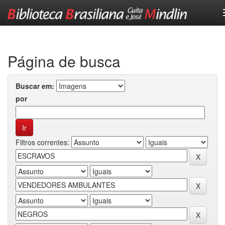
Skip
navigation
Página de busca
Buscar em:
por
Filtros correntes: