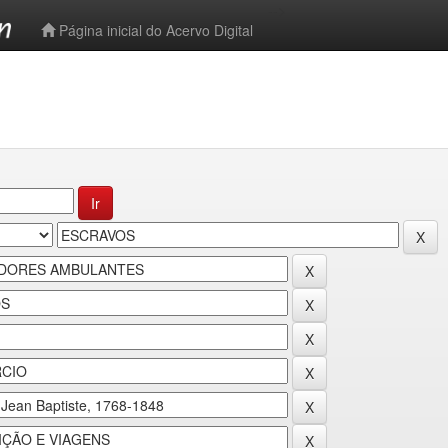
-->
Página inicial do Acervo Digital