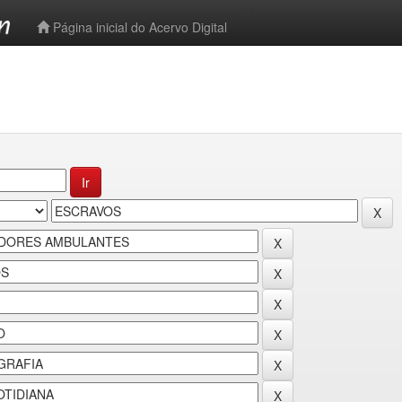
-->
Página inicial do Acervo Digital