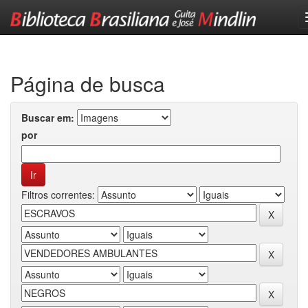
Skip
navigation
Página de busca
Buscar em:
por
Filtros correntes: