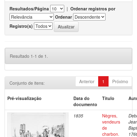
Resultados/Página
|
Ordenar registros por
Ordenar
Registro(s)
Resultado 1-1 de 1.
Anterior
1
Próximo
Conjunto de itens:
Pré-visualização
Data do
Título
Aut
documento
1835
Nègres,
Debr
vendeurs
Jea
de
Bapt
charbon.
176