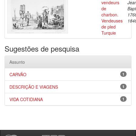
vendeurs
Jea
de
Bapt
charbon.
176
Vendeuses
184
de pled
Turquie
Sugestões de pesquisa
Assunto
CARVÃO
1
DESCRIÇÃO E VIAGENS
1
VIDA COTIDIANA
1