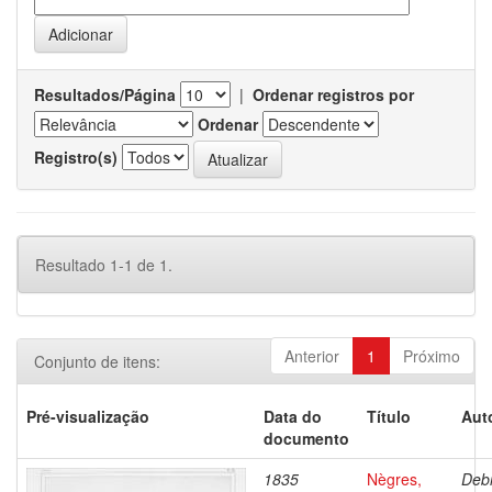
Resultados/Página
|
Ordenar registros por
Ordenar
Registro(s)
Resultado 1-1 de 1.
Anterior
1
Próximo
Conjunto de itens:
Pré-visualização
Data do
Título
Aut
documento
1835
Nègres,
Debr