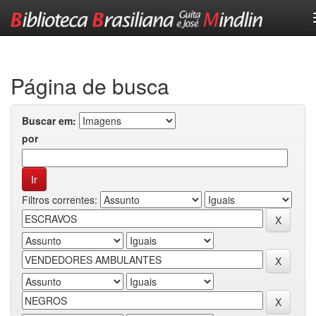
Skip
navigation
Página de busca
Buscar em:
por
Filtros correntes: