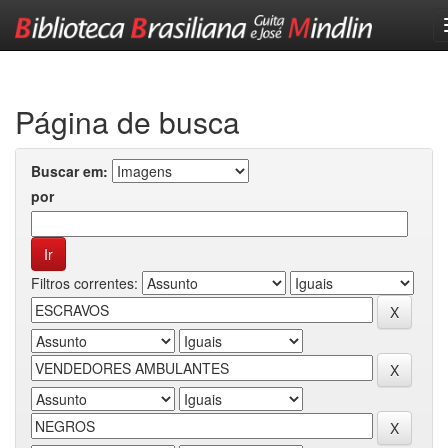
Skip
navigation
Página de busca
Buscar em:
por
Filtros correntes: