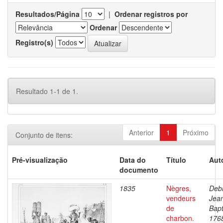
Resultados/Página
|
Ordenar registros por
Ordenar
Registro(s)
Resultado 1-1 de 1.
Anterior
1
Próximo
Conjunto de itens:
Pré-visualização
Data do
Título
Aut
documento
1835
Nègres,
Debr
vendeurs
Jea
de
Bapt
charbon.
176