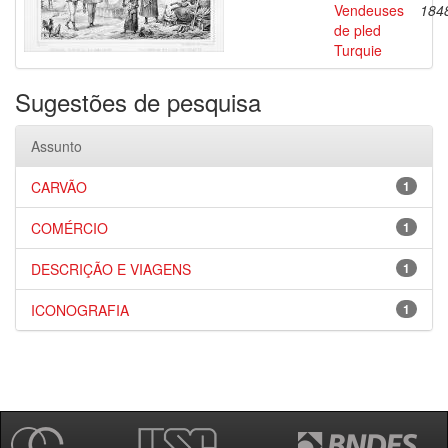
Vendeuses
184
de pled
Turquie
Sugestões de pesquisa
Assunto
CARVÃO
1
COMÉRCIO
1
DESCRIÇÃO E VIAGENS
1
ICONOGRAFIA
1