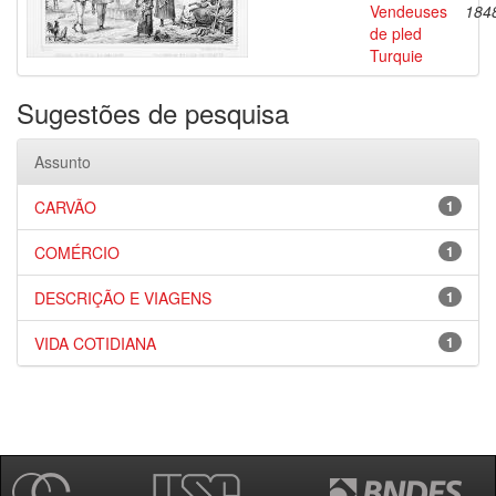
Vendeuses
184
de pled
Turquie
Sugestões de pesquisa
Assunto
CARVÃO
1
COMÉRCIO
1
DESCRIÇÃO E VIAGENS
1
VIDA COTIDIANA
1