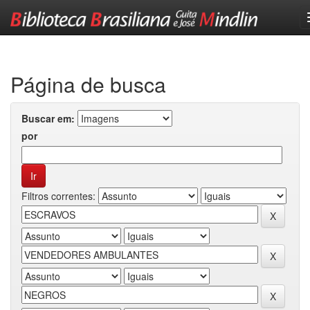
Skip
navigation
Página de busca
Buscar em:
por
Filtros correntes: