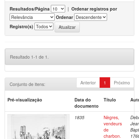
Resultados/Página
|
Ordenar registros por
Ordenar
Registro(s)
Resultado 1-1 de 1.
Anterior
1
Próximo
Conjunto de itens:
Pré-visualização
Data do
Título
Aut
documento
1835
Nègres,
Debr
vendeurs
Jea
de
Bapt
charbon.
176