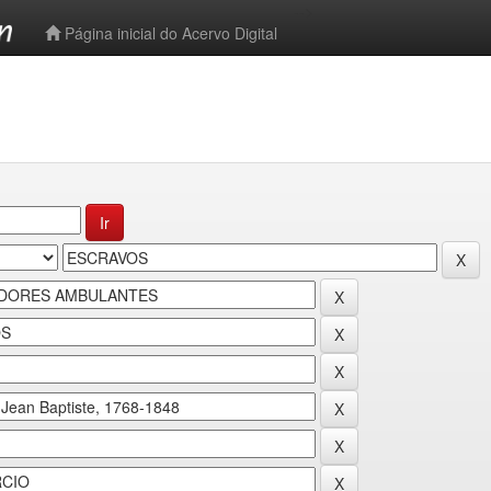
-->
Página inicial do Acervo Digital