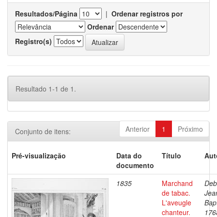
Resultados/Página
|
Ordenar registros por
Ordenar
Registro(s)
Resultado 1-1 de 1.
Anterior
1
Próximo
Conjunto de itens:
Pré-visualização
Data do
Título
Aut
documento
1835
Marchand
Deb
de tabac.
Jea
L'aveugle
Bapt
chanteur.
176