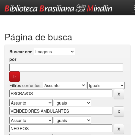
Skip
navigation
Página de busca
Buscar em:
por
Filtros correntes: