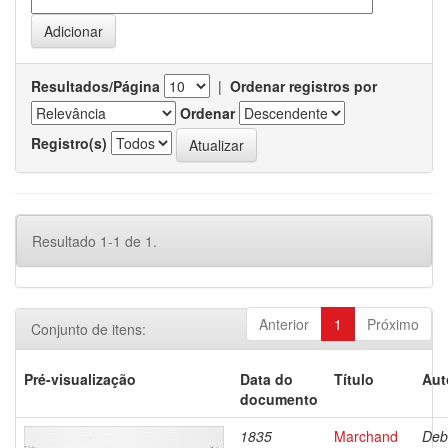
Resultados/Página
|
Ordenar registros por
Ordenar
Registro(s)
Resultado 1-1 de 1.
Anterior
1
Próximo
Conjunto de itens:
Pré-visualização
Data do
Título
Aut
documento
1835
Marchand
Deb