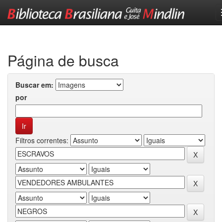
Skip
navigation
Página de busca
Buscar em:
por
Filtros correntes: