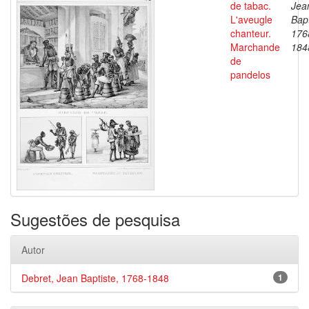
de tabac.
Jea
L'aveugle
Bapt
chanteur.
176
Marchande
184
de
pandelos
Sugestões de pesquisa
Autor
Debret, Jean Baptiste, 1768-1848
1