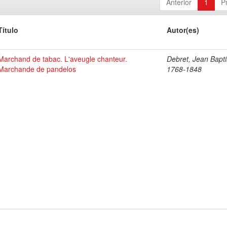
Anterior
1
P
Título
Autor(es)
Marchand de tabac. L'aveugle chanteur.
Debret, Jean Bapti
Marchande de pandelos
1768-1848