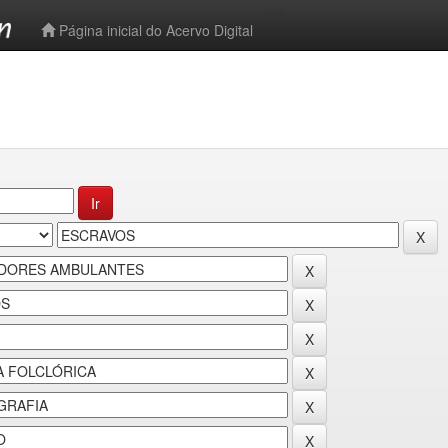
-->
Página inicial do Acervo Digital