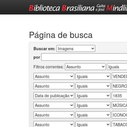
Skip
navigation
Página de busca
Buscar em:
por
Filtros correntes: