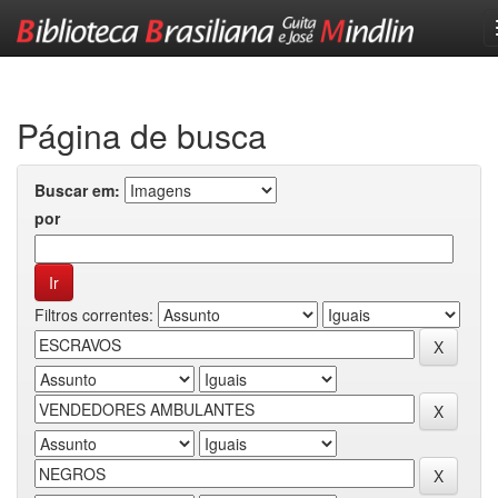
Skip
navigation
Página de busca
Buscar em:
por
Filtros correntes: