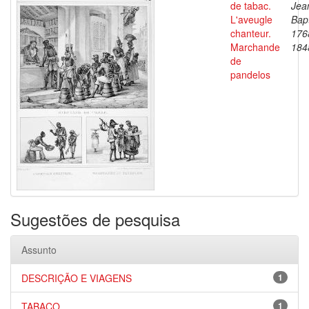
de tabac.
Jea
L'aveugle
Bapt
chanteur.
176
Marchande
184
de
pandelos
Sugestões de pesquisa
Assunto
DESCRIÇÃO E VIAGENS
1
TABACO
1