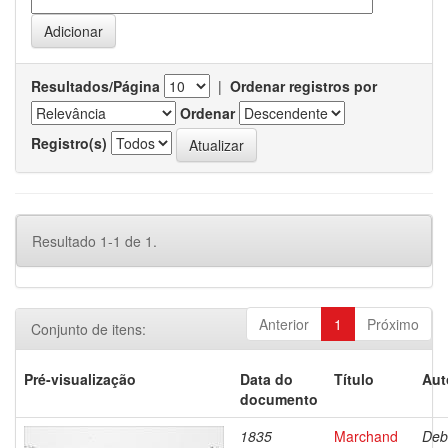
Resultados/Página
|
Ordenar registros por
Ordenar
Registro(s)
Resultado 1-1 de 1.
Anterior
1
Próximo
Conjunto de itens:
Pré-visualização
Data do
Título
Aut
documento
1835
Marchand
Deb