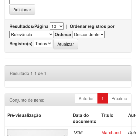
Resultados/Página
|
Ordenar registros por
Ordenar
Registro(s)
Resultado 1-1 de 1.
Anterior
1
Próximo
Conjunto de itens:
Pré-visualização
Data do
Título
Aut
documento
1835
Marchand
Deb