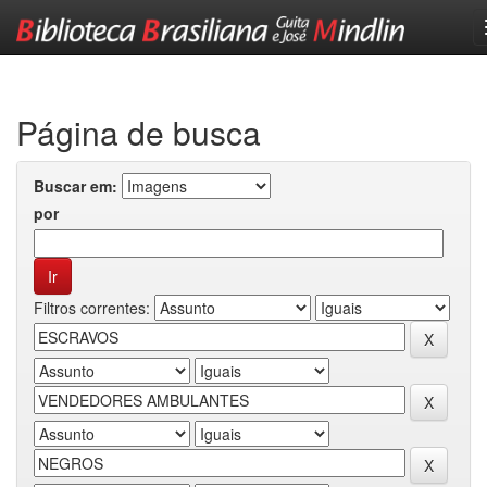
Skip
navigation
Página de busca
Buscar em:
por
Filtros correntes: