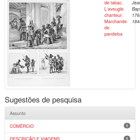
de tabac.
Jea
L'aveugle
Bapt
chanteur.
176
Marchande
184
de
pandelos
Sugestões de pesquisa
Assunto
COMÉRCIO
1
DESCRIÇÃO E VIAGENS
1