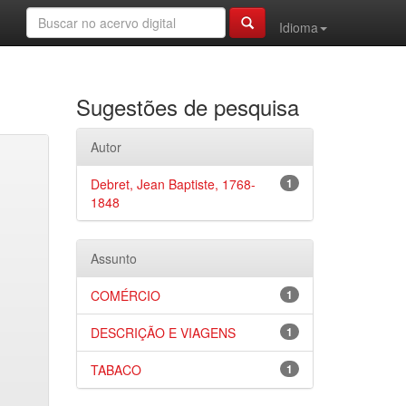
Idioma
Sugestões de pesquisa
Autor
Debret, Jean Baptiste, 1768-
1
1848
Assunto
COMÉRCIO
1
DESCRIÇÃO E VIAGENS
1
TABACO
1