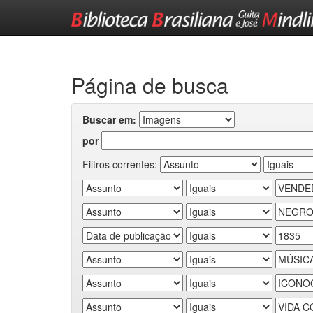
Skip
navigation
Página de busca
Buscar em:
por
Filtros correntes: