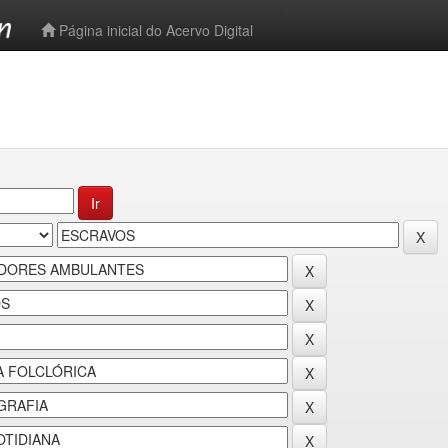
-->
Página inicial do Acervo Digital