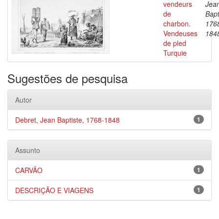
vendeurs
Jea
de
Bapt
charbon.
176
Vendeuses
184
de pled
Turquie
Sugestões de pesquisa
Autor
Debret, Jean Baptiste, 1768-1848
1
Assunto
CARVÃO
1
DESCRIÇÃO E VIAGENS
1