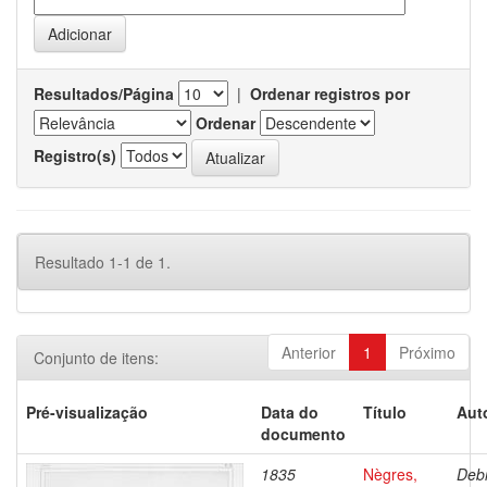
Resultados/Página
|
Ordenar registros por
Ordenar
Registro(s)
Resultado 1-1 de 1.
Anterior
1
Próximo
Conjunto de itens:
Pré-visualização
Data do
Título
Aut
documento
1835
Nègres,
Debr