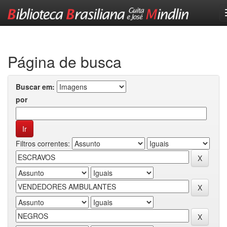
Skip
navigation
Página de busca
Buscar em:
por
Filtros correntes: