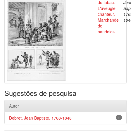
de tabac.
Jea
L'aveugle
Bapt
chanteur.
176
Marchande
184
de
pandelos
Sugestões de pesquisa
Autor
Debret, Jean Baptiste, 1768-1848
1