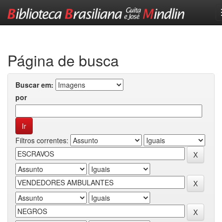
Skip
navigation
Página de busca
Buscar em:
por
Filtros correntes: