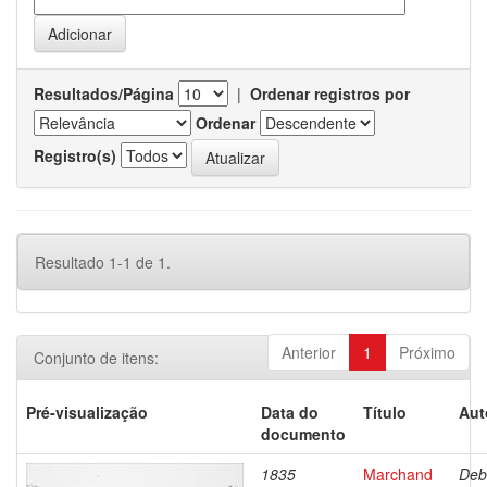
Resultados/Página
|
Ordenar registros por
Ordenar
Registro(s)
Resultado 1-1 de 1.
Anterior
1
Próximo
Conjunto de itens:
Pré-visualização
Data do
Título
Aut
documento
1835
Marchand
Deb