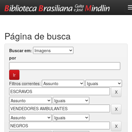
Skip
navigation
Página de busca
Buscar em:
por
Filtros correntes: