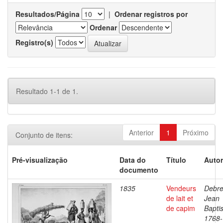
Resultados/Página
|
Ordenar registros por
Ordenar
Registro(s)
Resultado 1-1 de 1.
Anterior
1
Próximo
Conjunto de itens:
Pré-visualização
Data do
Título
Autor
documento
1835
Vendeurs
Debre
de lait et
Jean
de capim
Baptis
1768-