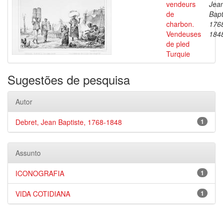
vendeurs
Jea
de
Bapt
charbon.
176
Vendeuses
184
de pled
Turquie
Sugestões de pesquisa
Autor
Debret, Jean Baptiste, 1768-1848
1
Assunto
ICONOGRAFIA
1
VIDA COTIDIANA
1