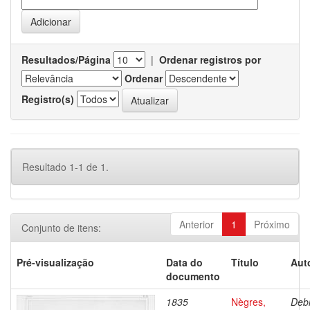
Resultados/Página
|
Ordenar registros por
Ordenar
Registro(s)
Resultado 1-1 de 1.
Anterior
1
Próximo
Conjunto de itens:
Pré-visualização
Data do
Título
Aut
documento
1835
Nègres,
Debr