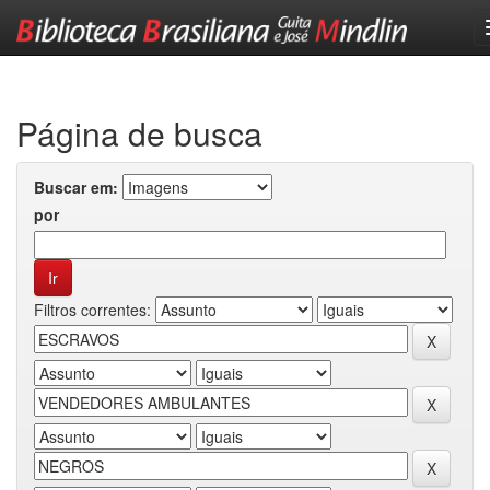
Skip
navigation
Página de busca
Buscar em:
por
Filtros correntes: