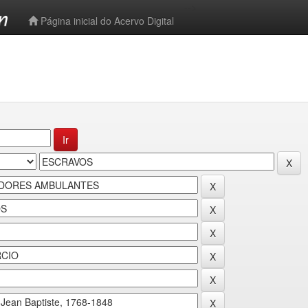
-->
Página inicial do Acervo Digital