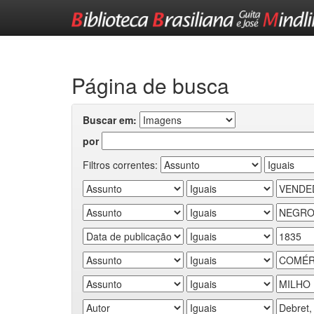
Skip
navigation
Página de busca
Buscar em:
por
Filtros correntes: