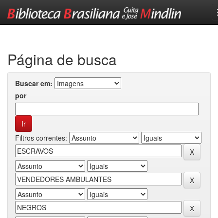
Skip
navigation
Página de busca
Buscar em:
por
Filtros correntes: