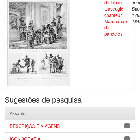
de tabac.
Jea
L'aveugle
Bapt
chanteur.
176
Marchande
184
de
pandelos
Sugestões de pesquisa
Assunto
DESCRIÇÃO E VIAGENS
1
ICONOGRAFIA
1