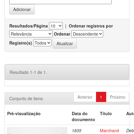
Resultados/Página
|
Ordenar registros por
Ordenar
Registro(s)
Resultado 1-1 de 1.
Anterior
1
Próximo
Conjunto de itens:
Pré-visualização
Data do
Título
Aut
documento
1835
Marchand
Deb