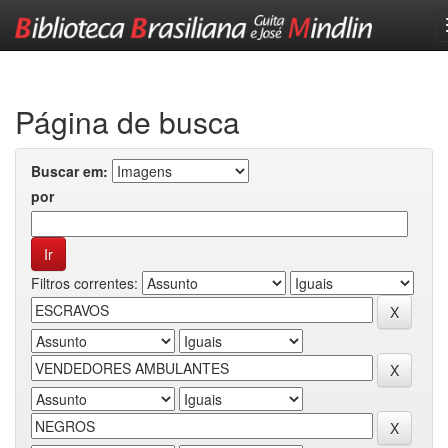
Skip
navigation
Página de busca
Buscar em:
por
Filtros correntes: