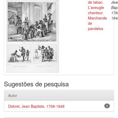
de tabac.
Jea
L'aveugle
Bapt
chanteur.
176
Marchande
184
de
pandelos
Sugestões de pesquisa
Autor
Debret, Jean Baptiste, 1768-1848
1