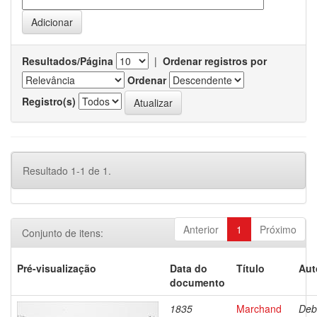
Resultados/Página
|
Ordenar registros por
Ordenar
Registro(s)
Resultado 1-1 de 1.
Anterior
1
Próximo
Conjunto de itens:
Pré-visualização
Data do
Título
Aut
documento
1835
Marchand
Deb