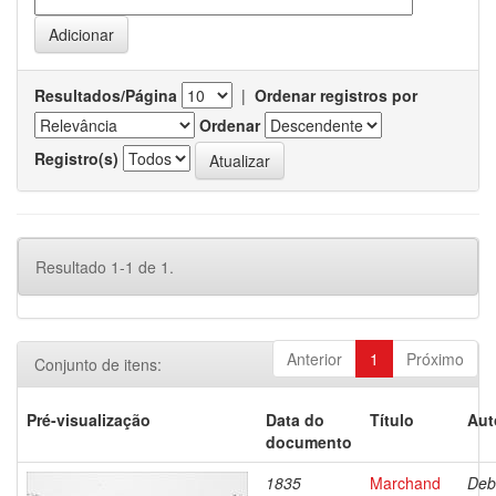
Resultados/Página
|
Ordenar registros por
Ordenar
Registro(s)
Resultado 1-1 de 1.
Anterior
1
Próximo
Conjunto de itens:
Pré-visualização
Data do
Título
Aut
documento
1835
Marchand
Deb