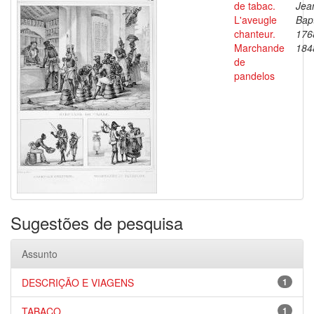
de tabac.
Jea
L'aveugle
Bapt
chanteur.
176
Marchande
184
de
pandelos
Sugestões de pesquisa
Assunto
DESCRIÇÃO E VIAGENS
1
TABACO
1