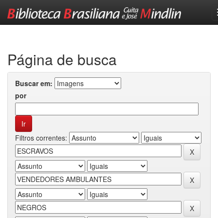
Skip
navigation
Página de busca
Buscar em:
por
Filtros correntes: