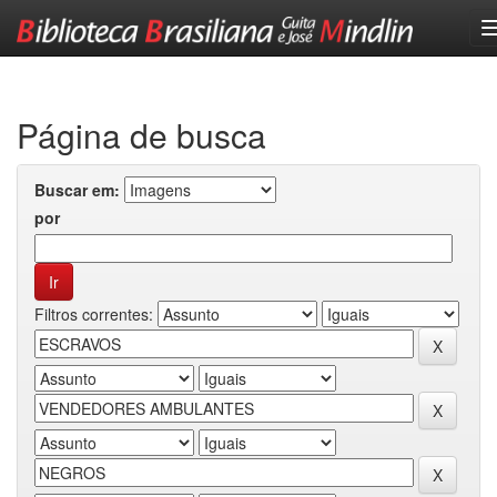
Skip
navigation
Página de busca
Buscar em:
por
Filtros correntes: