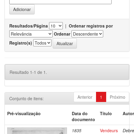
Resultados/Página
|
Ordenar registros por
Ordenar
Registro(s)
Resultado 1-1 de 1.
Anterior
1
Próximo
Conjunto de itens:
Pré-visualização
Data do
Título
Autor
documento
1835
Vendeurs
Debre