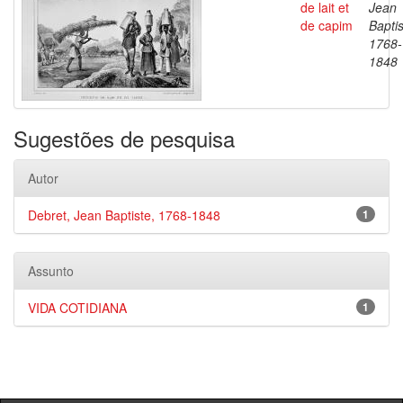
de lait et
Jean
de capim
Baptis
1768-
1848
Sugestões de pesquisa
Autor
Debret, Jean Baptiste, 1768-1848
1
Assunto
VIDA COTIDIANA
1