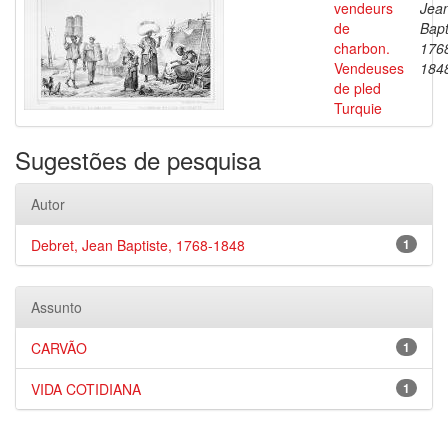
vendeurs
Jea
de
Bapt
charbon.
176
Vendeuses
184
de pled
Turquie
Sugestões de pesquisa
Autor
Debret, Jean Baptiste, 1768-1848
1
Assunto
CARVÃO
1
VIDA COTIDIANA
1