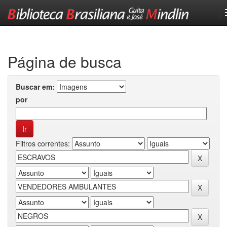
Skip
navigation
Página de busca
Buscar em:
por
Filtros correntes: