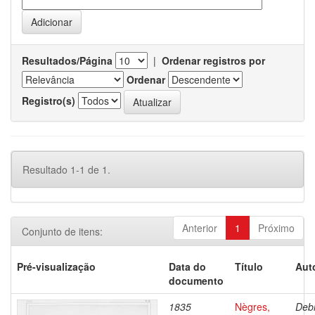
Resultados/Página
|
Ordenar registros por
Ordenar
Registro(s)
Resultado 1-1 de 1.
Anterior
1
Próximo
Conjunto de itens:
Pré-visualização
Data do
Título
Aut
documento
1835
Nègres,
Debr