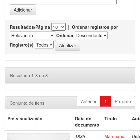
Resultados/Página
|
Ordenar registros por
Ordenar
Registro(s)
Resultado 1-3 de 3.
Anterior
1
Próximo
Conjunto de itens:
Pré-visualização
Data do
Título
Aut
documento
1835
Marchand
Deb