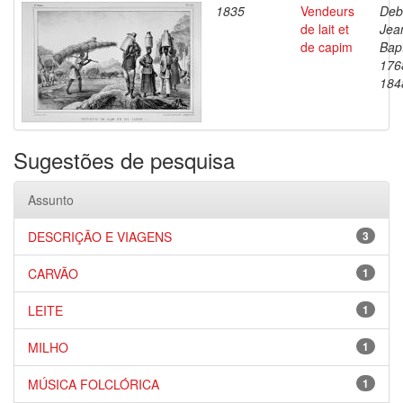
1835
Vendeurs
Deb
de lait et
Jea
de capim
Bapt
176
184
Sugestões de pesquisa
Assunto
DESCRIÇÃO E VIAGENS
3
CARVÃO
1
LEITE
1
MILHO
1
MÚSICA FOLCLÓRICA
1