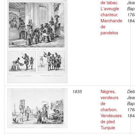
de tabac.
Jea
L'aveugle
Bapt
chanteur.
176
Marchande
184
de
pandelos
1835
Nègres,
Deb
vendeurs
Jea
de
Bapt
charbon.
176
Vendeuses
184
de pled
Turquie