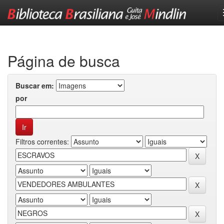
Skip
navigation
Página de busca
Buscar em:
por
Filtros correntes: