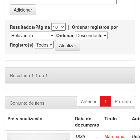
Resultados/Página
|
Ordenar registros por
Ordenar
Registro(s)
Resultado 1-1 de 1.
Anterior
1
Próximo
Conjunto de itens:
Pré-visualização
Data do
Título
Aut
documento
1835
Marchand
Deb