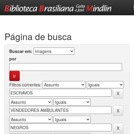
Skip
navigation
Página de busca
Buscar em:
por
Filtros correntes: