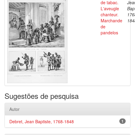
de tabac.
Jea
L'aveugle
Bapt
chanteur.
176
Marchande
184
de
pandelos
Sugestões de pesquisa
Autor
Debret, Jean Baptiste, 1768-1848
1