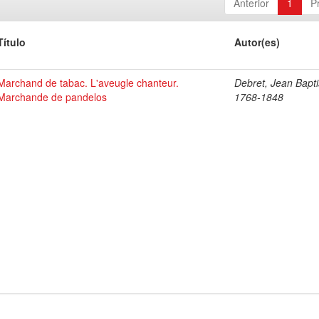
Anterior
1
P
Título
Autor(es)
Marchand de tabac. L'aveugle chanteur.
Debret, Jean Bapti
Marchande de pandelos
1768-1848