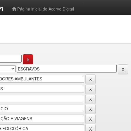
-->
Página inicial do Acervo Digital