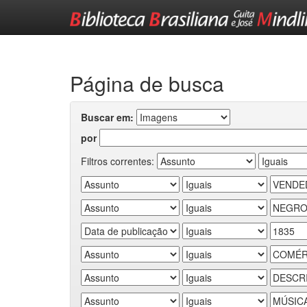
Skip
navigation
Página de busca
Buscar em:
por
Filtros correntes: