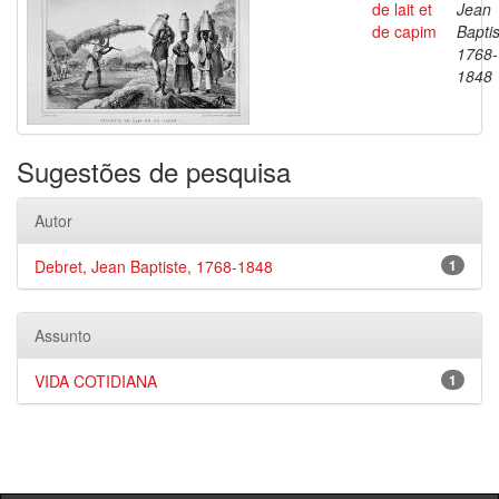
de lait et
Jean
de capim
Baptis
1768-
1848
Sugestões de pesquisa
Autor
Debret, Jean Baptiste, 1768-1848
1
Assunto
VIDA COTIDIANA
1