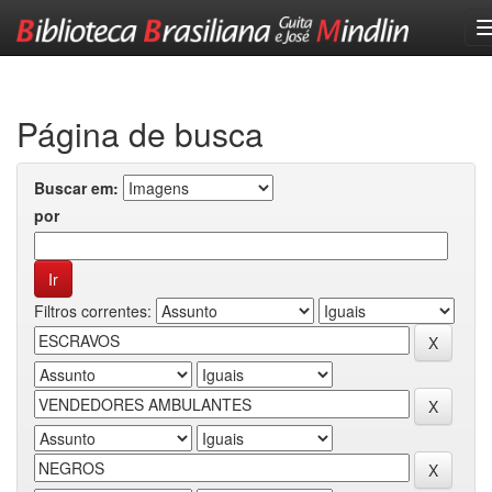
Skip
navigation
Página de busca
Buscar em:
por
Filtros correntes: