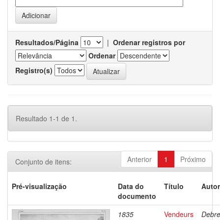
Resultados/Página
|
Ordenar registros por
Ordenar
Registro(s)
Resultado 1-1 de 1.
Anterior
1
Próximo
Conjunto de itens:
Pré-visualização
Data do
Título
Autor
documento
1835
Vendeurs
Debre