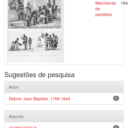
Marchande
184
de
pandelos
Sugestões de pesquisa
Autor
Debret, Jean Baptiste, 1768-1848
1
Assunto
1