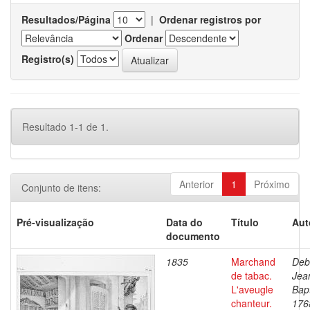
Resultados/Página
|
Ordenar registros por
Ordenar
Registro(s)
Resultado 1-1 de 1.
Anterior
1
Próximo
Conjunto de itens:
Pré-visualização
Data do
Título
Aut
documento
1835
Marchand
Deb
de tabac.
Jea
L'aveugle
Bapt
chanteur.
176