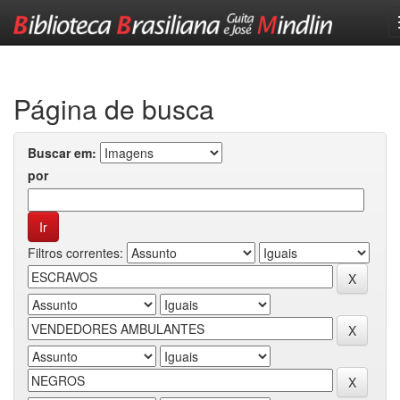
Skip
navigation
Página de busca
Buscar em:
por
Filtros correntes: