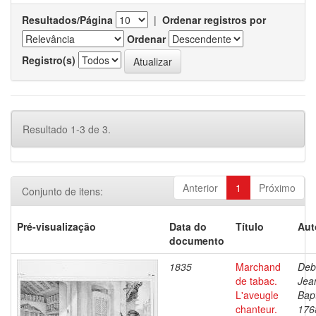
Resultados/Página
|
Ordenar registros por
Ordenar
Registro(s)
Resultado 1-3 de 3.
Anterior
1
Próximo
Conjunto de itens:
Pré-visualização
Data do
Título
Aut
documento
1835
Marchand
Deb
de tabac.
Jea
L'aveugle
Bapt
chanteur.
176