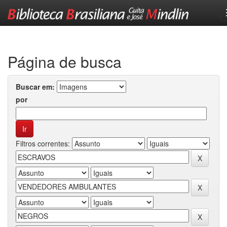
Skip
navigation
Página de busca
Buscar em:
por
Filtros correntes: