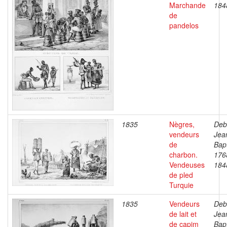
Marchande
184
de
pandelos
1835
Nègres,
Deb
vendeurs
Jea
de
Bapt
charbon.
176
Vendeuses
184
de pled
Turquie
1835
Vendeurs
Deb
de lait et
Jea
de capim
Bapt