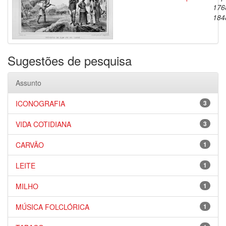
176
184
Sugestões de pesquisa
Assunto
ICONOGRAFIA
3
VIDA COTIDIANA
3
CARVÃO
1
LEITE
1
MILHO
1
MÚSICA FOLCLÓRICA
1