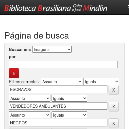
Skip
navigation
Página de busca
Buscar em:
por
Filtros correntes: