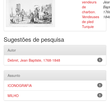
vendeurs
Jea
de
Bapt
charbon.
176
Vendeuses
184
de pled
Turquie
Sugestões de pesquisa
Autor
Debret, Jean Baptiste, 1768-1848
1
Assunto
ICONOGRAFIA
1
MILHO
1