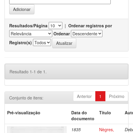
Resultados/Página
|
Ordenar registros por
Ordenar
Registro(s)
Resultado 1-1 de 1.
Anterior
1
Próximo
Conjunto de itens:
Pré-visualização
Data do
Título
Aut
documento
1835
Nègres,
Debr