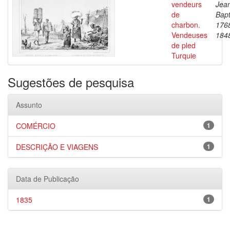
vendeurs
Jea
de
Bapt
charbon.
176
Vendeuses
184
de pled
Turquie
Sugestões de pesquisa
Assunto
COMÉRCIO
1
DESCRIÇÃO E VIAGENS
1
Data de Publicação
1835
1