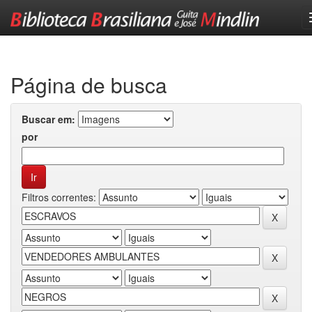
Skip
navigation
Página de busca
Buscar em:
por
Filtros correntes: