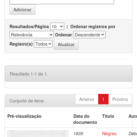
Resultados/Página
|
Ordenar registros por
Ordenar
Registro(s)
Resultado 1-1 de 1.
Anterior
1
Próximo
Conjunto de itens:
Pré-visualização
Data do
Título
Aut
documento
1835
Nègres,
Debr