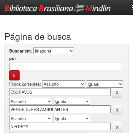
Skip
navigation
Página de busca
Buscar em:
por
Filtros correntes: