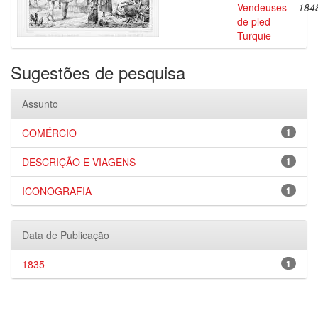
Vendeuses
184
de pled
Turquie
Sugestões de pesquisa
Assunto
COMÉRCIO
1
DESCRIÇÃO E VIAGENS
1
ICONOGRAFIA
1
Data de Publicação
1835
1