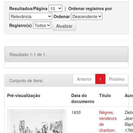
Resultados/Página
|
Ordenar registros por
Ordenar
Registro(s)
Resultado 1-1 de 1.
Anterior
1
Próximo
Conjunto de itens:
Pré-visualização
Data do
Título
Aut
documento
1835
Nègres,
Debr
vendeurs
Jea
de
Bapt
charbon.
176